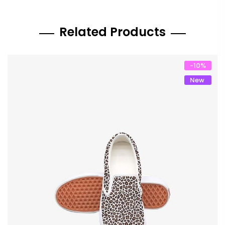
Related Products
-
10
%
New