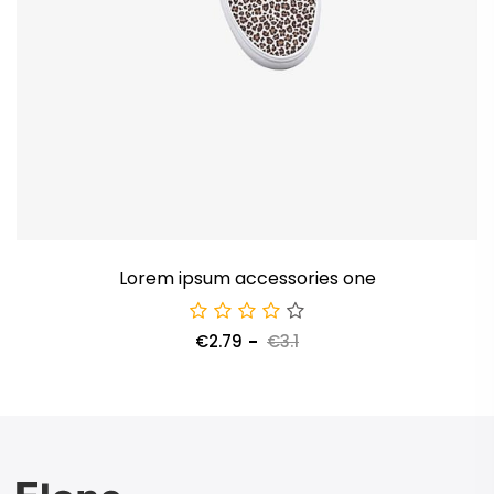
Lorem ipsum accessories one
€2.79
€3.1