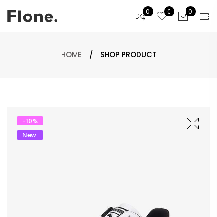
0
0
0
HOME
/
SHOP PRODUCT
-
10
%
New